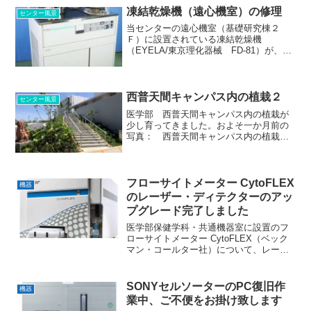
り、まだしばらくは稼働維持できると思
凍結乾燥機（遠心機室）の修理
センター風景
います...
当センターの遠心機室（基礎研究棟２
Ｆ）に設置されている凍結乾燥機
（EYELA/東京理化器械 FD-81）が、現
在、十分な真空度が得られず不調になっ
ております。 メーカーと連絡を取り、
点検・修理の対応を進めているところで
す。 ご使用の皆様には...
西普天間キャンパス内の植栽２
センター風景
医学部 西普天間キャンパス内の植栽が
少し育ってきました。およそ一か月前の
写真： 西普天間キャンパス内の植栽
（機器センター・佐藤）
フローサイトメーター CytoFLEX
機器
のレーザー・ディテクターのアッ
プグレード完了しました
医学部保健学科・共通機器室に設置のフ
ローサイトメーター CytoFLEX（ベック
マン・コールター社）について、レーザ
ーとディテクターのアップグレードが完
了しました。 R5. 7/21 に、"CytoFLEX
V0-B4-R2 Flow Cy...
SONYセルソーターのPC復旧作
機器
業中、ご不便をお掛け致します