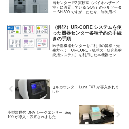
当センター P2 実験室（バイオハザード
室）に設置している SONY のセルソータ
ー SH-800 ですが、ただ今、制御用パソ
コンが故障してしまい、使用不可となっ
てしまっております。 おそらく PC の
老朽化により、Windows OS が...
（解説）UR-CORE システムを使
機器
った機器センター各種予約の手続
きの手順
医学部機器センターをご利用の皆様・先
生方へ： UR-CORE（琉球大・研究基盤
統括システム）を利用した本機器センタ
ーの各種設備・機器の予約の手順につい
て、ご質問を頂くことがある内容を、下
記にまとめご案内致します。UR-CORE
関連の手続 ...
セルカウンター Luna FX7 が導入されま
した
小型次世代 DNA シークエンサー iSeq
100 が導入・設置されました