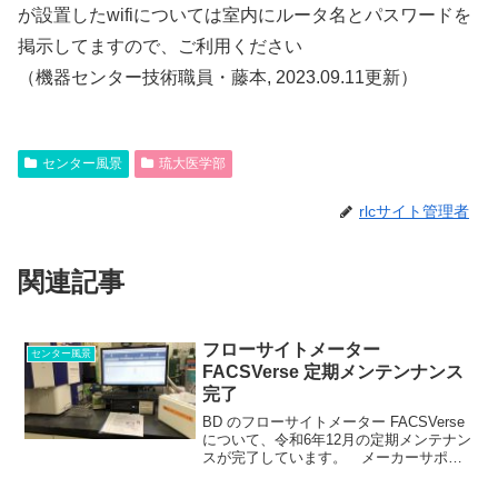
が設置したwifiについては室内にルータ名とパスワードを
掲示してますので、ご利用ください
（機器センター技術職員・藤本, 2023.09.11更新）
センター風景
琉大医学部
rlcサイト管理者
関連記事
フローサイトメーター
センター風景
FACSVerse 定期メンテンナンス
完了
BD のフローサイトメーター FACSVerse
について、令和6年12月の定期メンテナン
スが完了しています。 メーカーサポー
トおよび消耗品が終了・終売に向かって
いる機器ではありますが、人気機種であ