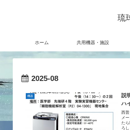
琉
ホーム
共用機器・施設
2025-08
説
機器
ハ
西普
メー
たら
ろし