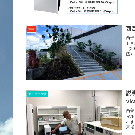
西
沖縄
西普
トさ
（2
藤）
説
センター風景
Vic
西普
マル
れま
来場