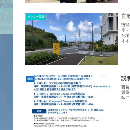
宜
センター風景
琉球
岸・
た場
オオ
説明
機器
西普
質量分
師に