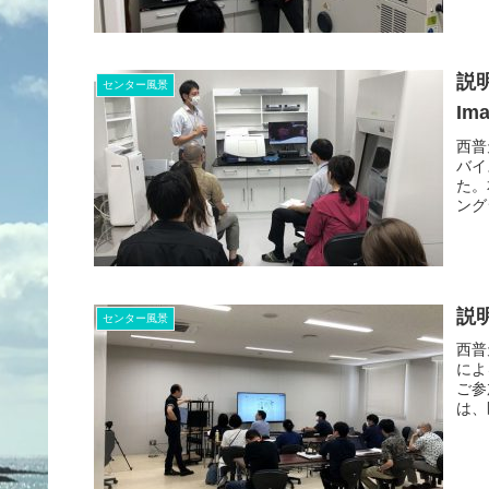
説
センター風景
Ima
西普
バイ
た。
ング
説明
センター風景
西普
によ
ご参
は、