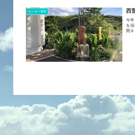
西
センター風景
今年
を浴
間キ