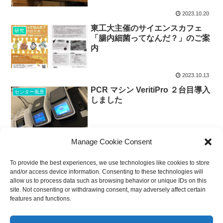
2023.10.20
東工大主催のサイエンスカフェ
研究
「腸内細菌ってなんだ？」のご案
内
2023.10.13
PCR マシン VeritiPro ２台目導入
センター風景
しました
2023.10.05
Manage Cookie Consent
To provide the best experiences, we use technologies like cookies to store
and/or access device information. Consenting to these technologies will
allow us to process data such as browsing behavior or unique IDs on this
site. Not consenting or withdrawing consent, may adversely affect certain
features and functions.
琉球大学医学部附属実験実習機器センター