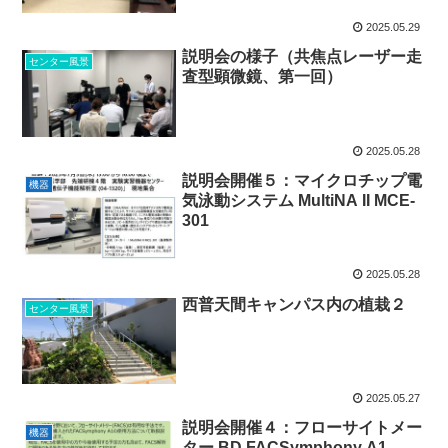
2025.05.29
説明会の様子（共焦点レーザー走
センター風景
査型顕微鏡、第一回）
2025.05.28
説明会開催５：マイクロチップ電
機器
気泳動システム MultiNA II MCE-
301
2025.05.28
西普天間キャンパス内の植栽２
センター風景
2025.05.27
説明会開催４：フローサイトメー
機器
ター BD FACSymphony A1