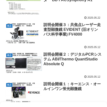
2025.05.22
説明会開催３：共焦点レーザー走
機器
査型顕微鏡 EVIDENT (旧オリン
パス科学事業) FV4000
2025.05.12
説明会開催２：デジタルPCRシス
機器
テム ABI/Thermo QuantStudio
Absolute Q
2025.05.12
説明会開催１：キーエンス・オー
機器
ルインワン蛍光顕微鏡
2025.05.12