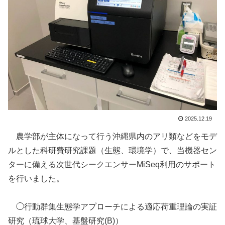
2025.12.19
農学部が主体になって行う沖縄県内のアリ類などをモデ
ルとした科研費研究課題（生態、環境学）で、当機器セン
ターに備える次世代シークエンサーMiSeq利用のサポート
を行いました。
◯行動群集生態学アプローチによる適応荷重理論の実証
研究（琉球大学、基盤研究(B)）