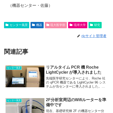
（機器センター・佐藤）
センター風景
機器
琉大医学部
琉球大学
研究
rlcサイト管理者
関連記事
リアルタイム PCR 機 Roche
センター風景
LightCycler が導入されました
先端医学研究センターにより、Roche 社
の qPCR 機器である LightCycler 96 シス
テムが当センターに導入されました。
インターフェースや制御ソフトウェア、
機器本体ともに、とても分かりやすく使
いやすいですので、新しく使用さ...
2F分析室周辺のWifiルーターを準
センター風景
備中です
現在、基礎研究棟 2F の機器センター分