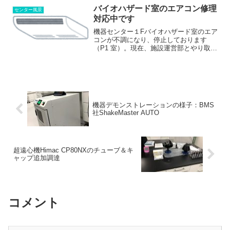
きは、UR-C...
バイオハザード室のエアコン修理
センター風景
対応中です
機器センター１Fバイオハザード室のエア
コンが不調になり、停止しております
（P1 室）。現在、施設運営部とやり取り
して復旧の対応を進めております。 除
湿機は稼働していますので、差し当たっ
て機器の維持はおそらく大丈夫かと思い
ます。まだ涼しい季節...
機器デモンストレーションの様子：BMS
社ShakeMaster AUTO
超遠心機Himac CP80NXのチューブ＆キ
ャップ追加調達
コメント