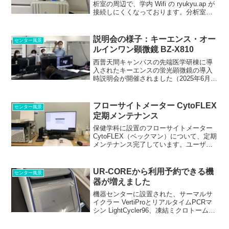
析室の周辺で、学内 Wifi の ryukyu.ap が
接続しにくくなっております。分析室に
設置されたアクセスポイントが、老朽化
のため使用できなくなっていることが分
かりました。 現在、センターや分析
説明会の様子：キーエンス・オー
センター風景
室...
ルインワン顕微鏡 BZ-X810
西普天間キャンパスの先端医学研棟に導
入されたキーエンスの蛍光顕微鏡の導入
時説明会が開催されました（2025年6月5
日）。 ２２名の方にご参加頂き、部屋
いっぱいになってしまって恐縮でした
が、基礎から応用編、質疑応答まで盛況
フローサイトメーター CytoFLEX
センター風景
のうちに行われました...
定期メンテナンス
保健学科に設置のフローサイトメーター
CytoFLEX（ベックマン）について、定期
メンテナンス完了しています。ユーザー
および使用回数ともに伸びているようで
す。機器に、問題はないようです。 シ
ース液のみ、残り少なくなっていますの
UR-COREから利用予約できる機
センター風景
で、2024....
器が増えました
機器センターに設置された、サーマルサ
イクラー VertiProとリアルタイムPCRマ
シン LightCycler96、凍結ミクロトーム
(Leica, CM1950)が、UR-COREに追加さ
れました。これらの機器を利用されると