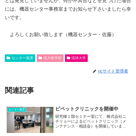
どは発見していませんが、何か不具合などを見つけた場合
には、機器センター事務室までお知らせ下さいましたら幸
いです。
よろしくお願い致します（機器センター・佐藤）
センター風景
琉大医学部
琉球大学
rlcサイト管理者
関連記事
ピペットクリニックを開催中
センター風景
研究棟１階セミナー室にて、株式会社ニ
チリョーによるピペットクリニック（メ
ンテナンス・相談会）を開催しています
（2025年10月28日-29日）。無料でピペッ
ト（全メーカー）のメンテナンスやアド