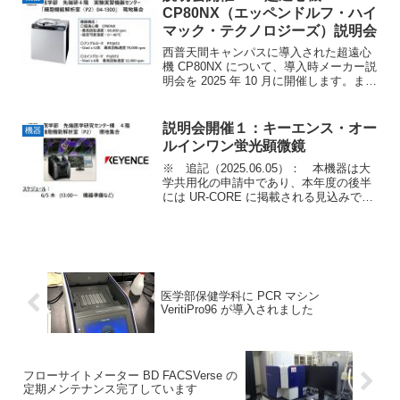
ために...
CP80NX（エッペンドルフ・ハイ
マック・テクノロジーズ）説明会
西普天間キャンパスに導入された超遠心
機 CP80NX について、導入時メーカー説
明会を 2025 年 10 月に開催します。また
日程が近づきましたら医学部・医学研究
科（臨床講座）宛に周知させて頂きま
す。 よろしくお願い致します（機器セ
説明会開催１：キーエンス・オー
機器
ンター...
ルインワン蛍光顕微鏡
※ 追記（2025.06.05）： 本機器は大
学共用化の申請中であり、本年度の後半
には UR-CORE に掲載される見込みです
（2025年6月時点）。UR-CORE に掲載さ
れる前までの期間のご利用については、
大学が配布する Teams に...
医学部保健学科に PCR マシン
VeritiPro96 が導入されました
フローサイトメーター BD FACSVerse の
定期メンテナンス完了しています