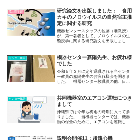
バイスを受けられますので、この機会に
ぜひご参加く...
研究論文を出版しました： 食用
琉大医学部
カキのノロウイルスの自然宿主推
定に関する研究
機器センタースタッフの佐藤（准教授）
が、第一著者として、ノロウイルスの生
態疫学に関する研究論文を出版しまし
た。食用カキに蓄積されるノロウイルス
の自然宿主を、環境 DNA 解析した内容に
なります。 研究内容については、下記
機器センター嘉陽先生、お疲れ様
センター風景
の琉球大学 HP に...
でした
令和５年３月に定年退職される当センタ
ー教員の嘉陽先生のお疲れ様会を開きま
した。 機器センター教職員の他、日頃
付き合いのある先端医学研の教員、研究
基盤統括センターの職員が来てくれまし
た。ありがとうございます。 嘉陽先
共同機器室のエアコン運転につき
センター風景
生、長年に渡って当実験実習...
まして
沖縄県では今年も梅雨の時期に入って参
りました。 当機器センターでは、機器
類の保全のために、エアコンを運転して
おります。 とくに、基礎研究棟 2F
共同機器室（276, 277）では、イメージ
ング機器や DNA シークエンサーの保全の
説明会開催11：超遠心機
機器