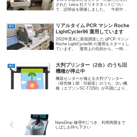
された Leica 社クリオスタットについ
て、説明会を開催しました。 午前中４
名、午後９名が参加しました（それぞ
れ、うち機器センタースタッフ２
名）。 基本的に従来機種の機能を引き
リアルタイム PCR マシン Roche
機器
継いでいますが、試料台の個...
LightCycler96 運用しています
2022年度末に新規調達した qPCR マシン
Roche LightCycler96 の運用をスタートし
ています。 運用上の目的から、一時的
に RI 施設内 P2 実験室へと移設し、使用
しております。ご了承下さい。 今回は
テストランですが...
大判プリンター（2台）のうち旧
機器
機種が停止中
機器センターが備える大判プリンター
（研究棟１階・印刷室）のうち、古い機
種（エプソンSC-T7250）が不調により使
用停止中です。インクカートリッジの認
識エラーであり、本体の故障である可能
性が高く、現在検討中ですが、場合によ
り復旧は難しいかも...
NanoDrop 修理中につき、利用再開まで
しばしお待ち下さい