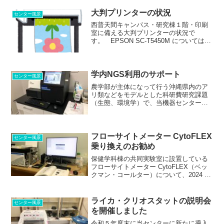
大判プリンターの状況
センター風景
西普天間キャンパス・研究棟１階・印刷
室に備える大判プリンターの状況で
す。 EPSON SC-T5450M については当
月に動作の不調の修理が完了し、光沢紙
もふくめて正常に印刷できる状態になり
ました。SC-T7250については、老朽化の
ため復...
学内NGS利用のサポート
センター風景
農学部が主体になって行う沖縄県内のア
リ類などをモデルとした科研費研究課題
（生態、環境学）で、当機器センターに
備える次世代シークエンサーMiSeq利用
のサポートを行いました。 ◯行動群集
生態学アプローチによる適応荷重理論の
実証研究（琉球大学、...
フローサイトメーター CytoFLEX
センター風景
乗り換えのお勧め
保健学科棟の共同実験室に設置している
フローサイトメーター CytoFLEX（ベッ
クマン・コールター）について、2024 年
度の 4 月の定期メンテナンスも完了して
います。 当センターでは、基礎研究棟
1F の通称バイオハザード室にもフロー
ライカ・クリオスタットの説明会
センター風景
サ...
を開催しました
令和５年度末に当センターに新たに導入