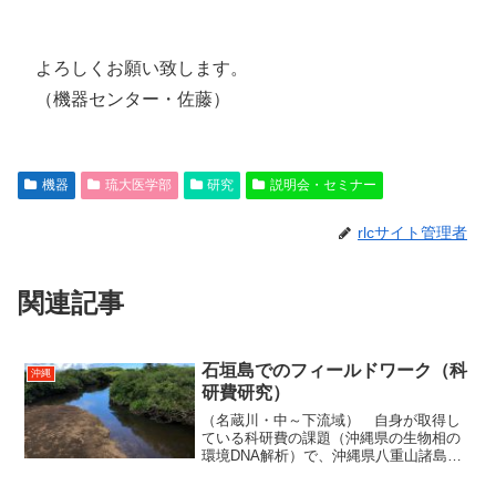
よろしくお願い致します。
（機器センター・佐藤）
機器
琉大医学部
研究
説明会・セミナー
rlcサイト管理者
関連記事
石垣島でのフィールドワーク（科
沖縄
研費研究）
（名蔵川・中～下流域） 自身が取得し
ている科研費の課題（沖縄県の生物相の
環境DNA解析）で、沖縄県八重山諸島の
石垣島へフィールドワークに行きまし
た。 名蔵川・中～下流域。この水系に