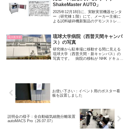
ShakeMaster AUTO」
2025年12月18日に、実験実習機器センタ
ー（研究棟１階）にて、メーカー主催に
よる試料破砕機新製品のデモンストレー
ションを行います。 当日参加自由です
ので、よろしくお願い致します。詳細は
上記ポスターの通りです。 （機器セン
琉球大学病院（西普天間キャンパ
琉大医学部
ター・佐藤）
ス）の写真
研究棟から駐車場に移動する間に見える
琉球大学（西普天間・新キャンパス）の
写真です。 病院の移転が NHK ドキュメ
ンタリーで取り上げられ放映された時、
巨大病院という表現がされていました
が、確かに大きいです。 写真ではあ
まりピンとこない部分...
お使い下さい：イベント用のポスター看
板を設置しました
説明会の様子：全自動磁気細胞分離装置
autoMACS Pro（26.07.07）