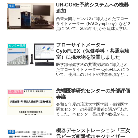
は外来魚であるカダヤシとグッピーが両
UR-CORE予約システムへの機器
機器
方とも生息しており、下流...
追加
西普天間キャンパスに導入されたフロー
サイトメーター（FACSymphony）など２
点について、2026年4月から琉球大学UR-
COREによる予約システム運用を開始し
ました。・【医機セ】フローサイトメー
ターFACSymphony（先端医学研究...
フローサイトメーター
センター風景
CytoFLEX（保健学科・共通実験
室）に掲示物を設置しました
医学部保健学科の共通実験室に導入され
たフローサイトメーター CytoFLEX につ
いて、使用上のガイドや注意事項などを
記した掲示物を設置しました。 以上の
点を踏まえて、ご利用下されば幸いで
す。 また、CytoFLEX の利用者で情報
先端医学研究センターの外部評価
琉大医学部
交換など...
会議
令和５年度の琉球大学医学部・先端医学
研究センターの外部評価者会議が行われ
ました。本センター長の岸本教授から、
「共通機器・RI 研究支援分野の活動・運
営」というタイトルで発表が行われまし
た。 また、令和5年度先端医学研究支援
機器デモンストレーション「三次
機器
事業の報告として、...
元ビーズ衝撃式ホモジナイザー