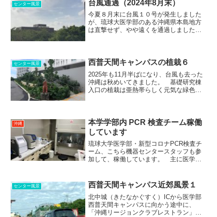
の入退室もできるため快適に利用できた
台風通過（2024年8月末）
センター風景
とのことでした。明るく見...
今夏８月末に台風１０号が発生しました
が、琉球大医学部のある沖縄県本島地方
は直撃せず、やや遠くを通過しました。
（上の写真は、機器センターのある基礎
研究棟 2F から見た空などの眺め） 前
後２日ほど、わずかに普通自動車の軌道
がブレる程度の強風が...
西普天間キャンパスの植栽６
センター風景
2025年も11月半ばになり、台風も去った
沖縄は秋めいてきました。 基礎研究棟
入口の植栽は亜熱帯らしく元気な緑色で
茂っています。シーサーが見守る建物入
口。以前の様子（2025.08.29)：西普天間
キャンパス内の植栽５（機器センター・
佐藤）
本学学部内 PCR 検査チーム稼働
沖縄
しています
琉球大学医学部・新型コロナPCR検査チ
ーム、こちら機器センタースタッフも参
加して、稼働しています。 主に医学
部・大学病院関係者で発熱のない方向け
の、確認・感染拡大予防のための PCR 検
査となりますが、現在も稼働していま
西普天間キャンパス近郊風景１
センター風景
す。 本日、検査が入...
北中城（きたなかぐすく）ICから医学部
西普天間キャンパスに向かう途中に、
「沖縄リージョンクラブレストラン」と