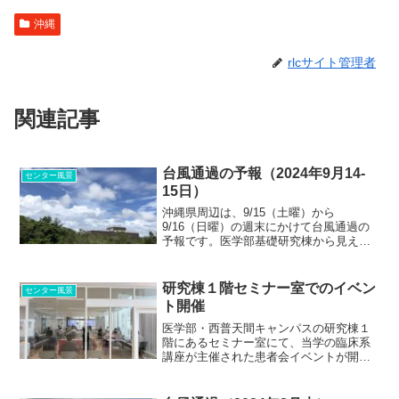
沖縄
rlcサイト管理者
関連記事
台風通過の予報（2024年9月14-
センター風景
15日）
沖縄県周辺は、9/15（土曜）から
9/16（日曜）の週末にかけて台風通過の
予報です。医学部基礎研究棟から見える
空は晴天が続いていますが、少し風が強
まってきました。 機器センターでは窓
の施錠などに注意して対策を行いま
研究棟１階セミナー室でのイベン
センター風景
す。 台風通過後、もし機...
ト開催
医学部・西普天間キャンパスの研究棟１
階にあるセミナー室にて、当学の臨床系
講座が主催された患者会イベントが開催
されました。 当セミナー室は１階で駐
車場からも近く、車からバリアフリーで