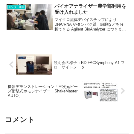
ース液のみ、残り少なくなっていますの
バイオアナライザー農学部利用を
センター風景
で、2024....
受け入れました
マイクロ流体デバイスチップにより
DNA/RNA やタンパク質、細胞などを分
析できる Agilent BioAnalyzer につきまし
て、機器センター設置の機体で、農学部
からの利用を受け入れました（機器セン
ター佐藤の共同研究）。 同機種は...
説明会の様子：BD FACSymphony A1 フ
ローサイトメーター
機器デモンストレーション「三次元ビー
ズ衝撃式ホモジナイザー ShakeMaster
AUTO」
コメント