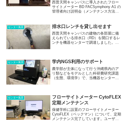
西普天間キャンパスに導入されたフロー
サイトメーター BD FACSymphony A1 の
管理者向け説明会（メンテナンス方法
等）が開催されました。先端医学研究セ
ンター棟４階に導入されています。
医学部内から、６名の参加者が聴講しま
排水口レンチを貸し出せます
センター風景
した。 ...
西普天間キャンパスの建物の各部屋に備
えられている排水口（RD）を開口するレ
ンチを機器センターで調達しました。無
料で貸し出し致しますので、ご希望の際
には機器センター事務室にお知らせ下さ
い。 このような感じで開けることが出
来ます。レンチなしでも...
学内NGS利用のサポート
センター風景
農学部が主体になって行う沖縄県内のア
リ類などをモデルとした科研費研究課題
（生態、環境学）で、当機器センターに
備える次世代シークエンサーMiSeq利用
のサポートを行いました。 ◯行動群集
生態学アプローチによる適応荷重理論の
実証研究（琉球大学、...
フローサイトメーター CytoFLEX
センター風景
定期メンテナンス
保健学科に設置のフローサイトメーター
CytoFLEX（ベックマン）について、定期
メンテナンス完了しています。ユーザー
および使用回数ともに伸びているようで
す。機器に、問題はないようです。 シ