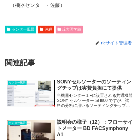
（機器センター・佐藤）
センター風景
沖縄
琉大医学部
rlcサイト管理者
関連記事
SONYセルソーターのソーティン
センター風景
グチップは実費負担にて提供
当機器センター１Fに設置される共通機器
SONY セルソーター SH800 ですが、試
料の分析に用いるソーティングチップ
を、機器センターのほうで調達し、実費
負担にてご提供することになりまし
た。 ソーティングチップは、メーカー
説明会の様子（12）：フローサイ
センター風景
からは 40 枚...
トメーター BD FACSymphony
A1