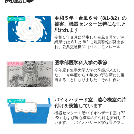
令和５年・台風６号（8/1-8/2）の
センター風景
被害、機器センターは特になしと
思われます
令和５年８月に発生した台風６号で、沖
縄県では 8/1 と 8/2 に暴風警報が発出さ
れ、公共交通機関（バス、モノレール
等）がストップしました。 こちら医学
部機器センターでは、台風の暴風域が通
過した後に、各実験室・セミナー室等の
医学部医学科入学の季節
琉大医学部
被害状況を確認...
今年度も無事大学入学の季節が来まし
た。 今年度から１年次の班を新たに担
当することになりました。それに伴い、
琉球大学医学部医学科同窓会の新入生歓
迎冊子「かりゆシーサー」に寄稿させて
頂きました。 新入生オリエンテーショ
ンでも挨拶させて頂きました...
バイオハザード室、遠心機室の片
センター風景
付けを実施しています
機器センター１階バイオハザード室（P2,
P3）および遠心機室の片付けを実施して
います。 バイオハザード室設置のフロ
ーサイトメーター、セルソーターのシー
ス液およびクリーニング液については、