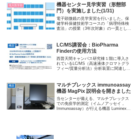
有効期限（expiration date）から一定期...
機器センター見学実習（形態部
琉大医学部
門）を実施しました(1/31)
電子顕微鏡の見学実習を行いました。保
健学科保健技術学コースの「病理特殊検
査法」の授業（3年次対象）の一貫とし
て、以下の日程で行いました。日時：
2023年1月31日（火） 13：00 ～
14：30電子顕微鏡の構造と原理について
LC/MS講習会：BioPharma
機器
の説明とデモン...
Finderの使用方法
西普天間キャンパス研究棟１階に導入さ
れているLC/MS（高速液体クロマトグラ
フィー/質量分析法）分析装置に関連し
て、BioPharma Finderの使用方法のメー
カー講師講習会を行います（詳細は上記
ポスター）。「BioPharma Fin...
マルチプレックス immunoassay
機器
機器 MagPix 説明会を開きました
当センターが備える、マルチプレックス
での免疫学的測定（イムノアッセイ，
Immunoassay）が行える機器 Luminex
MagPix について、農学部の先生に向けた
利用講習を行いました。先端医学研究セ
ンター・角南寛特命准教授と、メルク
ミ...