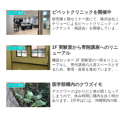
なベストセラー分析装置で、本機器セン
ターにも備えられています（基礎研究棟
2F）。 核酸、タンパク質、細胞の...
ピペットクリニックを開催中
センター風景
研究棟１階セミナー室にて、株式会社ニ
チリョーによるピペットクリニック（メ
ンテナンス・相談会）を開催しています
（2025年10月28日-29日）。無料でピペッ
ト（全メーカー）のメンテナンスやアド
バイスを受けられますので、この機会に
ぜひご参加く...
1F 実験室から寄附講座へのリニ
センター風景
ューアル
機器センター 1F 実験室の一部をリニュ
ーアルし、寄付講座の入居スペースとす
るため、整理・改装を進めています。
1F 電験準備室は機器の整理作業と引き渡
しが完了しました。 1F 共同実験室につ
いては、もう少しだけ整理作業が必要で
医学部構内のクワズイモ
センター風景
す。 来年度...
デスクワークばかりだと体が固くなって
しまうので、休み時間に構内を歩く時が
あります。2月半ばには、沖縄県内の桜
（ヒカンザクラ、カンヒザクラ）は満開
になります 石垣島で巨大なクワズイモ
があったのを過去に掲載しましたが、医
学部構内の端のほうにも、...