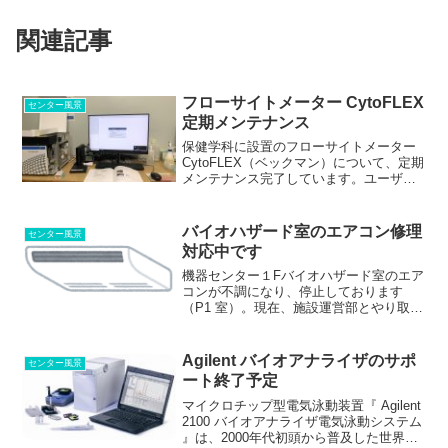
関連記事
フローサイトメーター CytoFLEX
センター風景
定期メンテナンス
保健学科に設置のフローサイトメーター
CytoFLEX（ベックマン）について、定期
メンテナンス完了しています。ユーザー
および使用回数ともに伸びているようで
す。機器に、問題はないようです。 シ
ース液のみ、残り少なくなっていますの
バイオハザード室のエアコン修理
センター風景
で、2024....
対応中です
機器センター１Fバイオハザード室のエア
コンが不調になり、停止しております
（P1 室）。現在、施設運営部とやり取り
して復旧の対応を進めております。 除
湿機は稼働していますので、差し当たっ
て機器の維持はおそらく大丈夫かと思い
Agilent バイオアナライザのサポ
センター風景
ます。まだ涼しい季節...
ート終了予定
マイクロチップ型電気泳動装置『 Agilent
2100 バイオアナライザ電気泳動システム
』は、2000年代初頭から普及した世界的