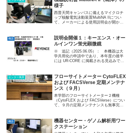
センター風景
す。 来年度...
様子
西普天間キャンパスに備えるマイクロチ
ップ核酸電気泳動装置MultiNA IIについ
て、メーカーによる使用説明会が開かれ
ました（医学部全体向け、および第１内
科向け）。 前半の医学部向けでは7名の
先生方にご参加頂きました。 本機は、
説明会開催１：キーエンス・オー
機器
一般的なアガ...
ルインワン蛍光顕微鏡
※ 追記（2025.06.05）： 本機器は大
学共用化の申請中であり、本年度の後半
には UR-CORE に掲載される見込みです
（2025年6月時点）。UR-CORE に掲載さ
れる前までの期間のご利用については、
大学が配布する Teams に...
フローサイトメーター CytoFLEX
センター風景
および FACSVerse 定期メンテナ
ンス（９月）
本学部のフローサイトメーター２機種
（CytoFLEX および FACSVerse）につい
て、９月の定期メンテナンスも無事完了
しております。２機種とも、動作・消耗
品状況など問題なさそうです。
CytoFLEX のモニター画面にについて
機器センター・ゲノム解析用ワー
機器
は、ノイ...
クステーション