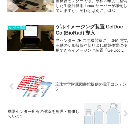
当機器センターでは、令和３年度に整備
した生物計算用 Linux サーバーが稼働し
ていますが、それとは別に、CLC
Genomics Workbench の作業環境を共用
機器化するための PC ワークステーショ
ンを令和４年度に整備しました。 ...
ゲルイメージング装置 GelDoc
センター風景
Go (BioRad) 導入
当センター 2F 共同機器室に、DNA 電気
泳動のゲル撮影や切り出し精製作業に使
用できるイメージング装置「GelDoc
Go」(BioRad) を設置しました。 占有時
間が長くなく、またランニングコストも
ほとんどかからない小機器になります
の...
琉球大学附属図書館提供の電子コンテン
ツ
機器センター所有の試薬を整理・提供し
ています