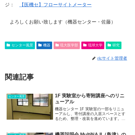
ジ：
【医機セ】フローサイトメーター
よろしくお願い致します（機器センター・佐藤）
センター風景
機器
琉大医学部
琉球大学
研究
rlcサイト管理者
関連記事
1F 実験室から寄附講座へのリニ
センター風景
ューアル
機器センター 1F 実験室の一部をリニュ
ーアルし、寄付講座の入居スペースとす
るため、整理・改装を進めています。
1F 電験準備室は機器の整理作業と引き渡
しが完了しました。 1F 共同実験室につ
いては、もう少しだけ整理作業が必要で
機器説明会 MultiNA II（島津）の