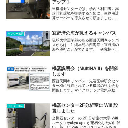
アップ１
当機器センターでは、学内の利用者に高
速計算環境を提供するために、生物用計
算サーバーを導入させて頂きました。
購入したサーバーマシンと別売りの内臓
HDD 7個でマシンを構成しました。
Linux の OS システムとして、Ubuntu
宜野湾の海が見えるキャンパス
センター風景
Se...
琉球大学医学部のある西普天間キャンパ
スからは、沖縄本島の西海岸・宜野湾の
海を望むことができます。 研究棟へ続
く階段を上がった場所。肉眼では海はも
っと大きく見えます。沖縄の植生は旺盛
で、オオバギやノアサガオが茂ってきて
います。（機器センター・...
機器説明会（MultiNA II）を開催
機器
します
西普天間キャンパス・先端医学研究セン
ター棟に設置されている機器の説明会を
開催します。マイクロチップ電気泳動シ
ステム MultiNA II MCE-301（島津製作
所）説明会日時： 2026年5月27日(水)
9：00 から 10:30 頃ま...
機器センター2F分析室に Wifi 設
センター風景
置しました
当機器センターの 2F 分析室の大学 Wifi
ルータ（ryukyu.ap）が老朽化したのに伴
い、新しい Wifi アクセスポイントを設置