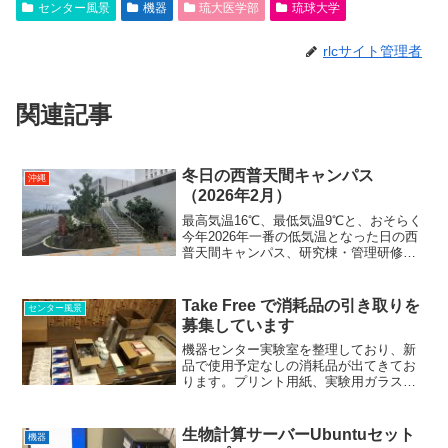
センター風景
機器
琉大医学部
琉球大学
rlcサイト管理者
関連記事
冬日の西普天間キャンパス
沖縄
（2026年2月）
最高気温16℃、最低気温9℃と、おそらく
今年2026年一番の低気温となった日の西
普天間キャンパス、研究棟・管理研修棟
入口。 南国だけあって、あまり見かけ
では夏や秋との違いが分からないかもし
れません：◯ 西普天間キャンパスの植栽
Take Free で消耗品の引き取りを
センター風景
６ （機器セン...
募集しています
機器センター実験室を整理しており、新
品で使用予定なしの消耗品が出てきてお
ります。プリント用紙、実験用ガラス器
具、シリカゲル、ワイプ類、スライドグ
ラス用品、防護メガネ（プラスチック
製）、ガラス製サンプル容器、プリンタ
生物計算サーバーUbuntuセット
機器
ー消耗品（下記）などがあり...